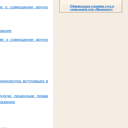
Официальная страница суда в
же о совершении других
социальной сети
«
Вконтакте
»
ования
же о совершении других
пересмотра вступивших в
 будучи лишенным права
аказанию