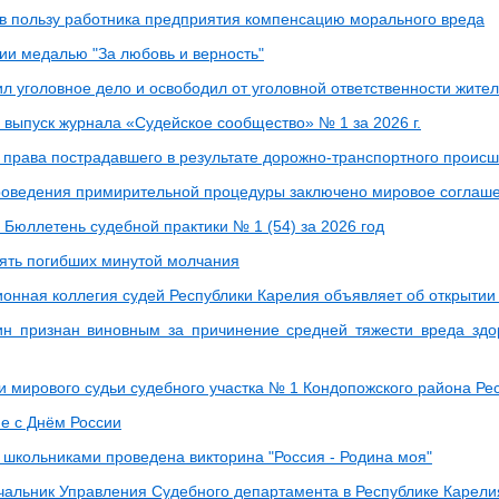
 в пользу работника предприятия компенсацию морального вреда
ии медалью "За любовь и верность"
л уголовное дело и освободил от уголовной ответственности жител
 выпуск журнала «Судейское сообщество» № 1 за 2026 г.
 права пострадавшего в результате дорожно-транспортного проис
роведения примирительной процедуры заключено мировое соглаш
 Бюллетень судебной практики № 1 (54) за 2026 год
ять погибших минутой молчания
онная коллегия судей Республики Карелия объявляет об открытии
н признан виновным за причинение средней тяжести вреда здо
и мирового судьи судебного участка № 1 Кондопожского района Ре
е с Днём России
школьниками проведена викторина "Россия - Родина моя"
чальник Управления Судебного департамента в Республике Карели