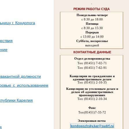
.
РЕЖИМ РАБОТЫ СУДА
Понедельник-четверг
с 8:30 до 18:00
ьницу г. Кондопога
Пятница
с 8:30 до 15:30
Перерыв
с 13:00 до 14:00
шествия
Суббота, воскресенье
выходной
ение
КОНТАКТНЫЕ ДАННЫЕ
Отдел делопроизводства
Тел: (81451) 7-02-71
Тел: (81451) 7-62-91
 вакантной должности
Канцелярия по гражданским и
административным делам
Тел: (81451) 2-10-35
ровью с использованием
Канцелярия по уголовным делам и
делам об административных
правонарушениях
Тел:
(81451) 2-10-34
спублики Карелия
Факс
Тел:
(81451)7-33-72
Электронная почта
kondopozhsky.kar@sudrf.ru
я