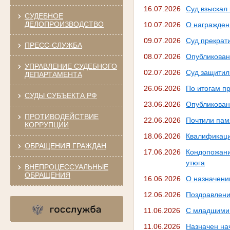
16.07.2026
Суд взыскал
СУДЕБНОЕ
ДЕЛОПРОИЗВОДСТВО
10.07.2026
О награжден
09.07.2026
Суд прекрати
ПРЕСС-СЛУЖБА
08.07.2026
Опубликован
УПРАВЛЕНИЕ СУДЕБНОГО
02.07.2026
Суд защитил
ДЕПАРТАМЕНТА
26.06.2026
По итогам п
СУДЫ СУБЪЕКТА РФ
23.06.2026
Опубликован
ПРОТИВОДЕЙСТВИЕ
22.06.2026
Почтили пам
КОРРУПЦИИ
18.06.2026
Квалификаци
ОБРАЩЕНИЯ ГРАЖДАН
17.06.2026
Кондопожани
утюга
ВНЕПРОЦЕССУАЛЬНЫЕ
ОБРАЩЕНИЯ
16.06.2026
О назначени
12.06.2026
Поздравлени
11.06.2026
С младшими 
11.06.2026
Назначен на