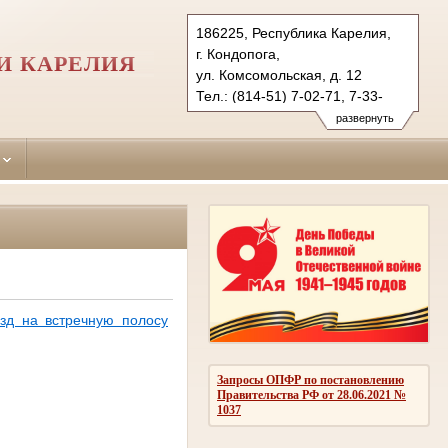
186225, Республика Карелия,
г. Кондопога,
И КАРЕЛИЯ
ул. Комсомольская, д. 12
Тел.: (814-51) 7-02-71, 7-33-
72 (факс)
развернуть
kondopozhsky.kar@sudrf.ru
езд на встречную полосу
Запросы ОПФР по постановлению
Правительства РФ от 28.06.2021 №
1037