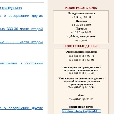
.
и гражданина
РЕЖИМ РАБОТЫ СУДА
Понедельник-четверг
е о совершении других
с 8:30 до 18:00
Пятница
с 8:30 до 15:30
ью 333.36 части второй
Перерыв
с 13:00 до 14:00
Суббота, воскресенье
выходной
ью 333.36 части второй
КОНТАКТНЫЕ ДАННЫЕ
Отдел делопроизводства
Тел: (81451) 7-02-71
Тел: (81451) 7-62-91
томобилем в состоянии
Канцелярия по гражданским и
административным делам
Тел: (81451) 2-10-35
Канцелярия по уголовным делам и
делам об административных
правонарушениях
Тел:
(81451) 2-10-34
Факс
Тел:
(81451)7-33-72
Электронная почта
е о совершении других
kondopozhsky.kar@sudrf.ru