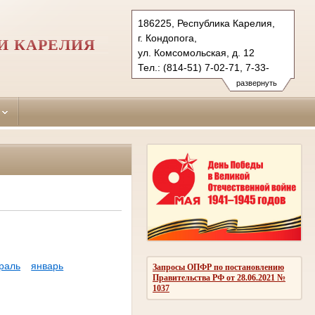
186225, Республика Карелия,
г. Кондопога,
И КАРЕЛИЯ
ул. Комсомольская, д. 12
Тел.: (814-51) 7-02-71, 7-33-
72 (факс)
развернуть
kondopozhsky.kar@sudrf.ru
раль
январь
Запросы ОПФР по постановлению
Правительства РФ от 28.06.2021 №
1037