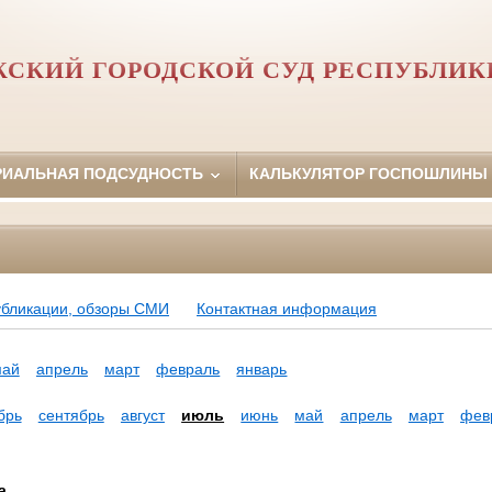
СКИЙ ГОРОДСКОЙ СУД РЕСПУБЛИК
РИАЛЬНАЯ ПОДСУДНОСТЬ
КАЛЬКУЛЯТОР ГОСПОШЛИНЫ
убликации, обзоры СМИ
Контактная информация
май
апрель
март
февраль
январь
брь
сентябрь
август
июль
июнь
май
апрель
март
фев
а