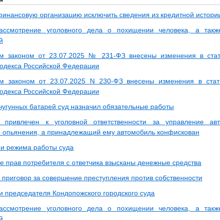
финансовую организацию исключить сведения из кредитной истори
ассмотрение уголовного дела о похищении человека, а такж
й
м законом от 23.07.2025 № 231-ФЗ внесены изменения в стат
кодекса Российской Федерации
м законом от 23.07.2025 N 230-ФЗ внесены изменения в стат
кодекса Российской Федерации
чугунных батарей суд назначил обязательные работы
 привлечен к уголовной ответственности за управление ав
о опьянения, а принадлежащий ему автомобиль конфискован
и режима работы суда
е прав потребителя с ответчика взысканы денежные средства
 приговор за совершение преступления против собственности
и председателя Кондопожского городского суда
ассмотрение уголовного дела о похищении человека, а такж
й