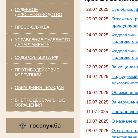
29.07.2025
Суд обязал 
СУДЕБНОЕ
ДЕЛОПРОИЗВОДСТВО
25.07.2025
Отложено р
преступлени
ПРЕСС-СЛУЖБА
24.07.2025
Федеральны
УПРАВЛЕНИЕ СУДЕБНОГО
Налогового 
ДЕПАРТАМЕНТА
24.07.2025
Федеральны
СУДЫ СУБЪЕКТА РФ
Налогового 
22.07.2025
За хищение 
ПРОТИВОДЕЙСТВИЕ
КОРРУПЦИИ
18.07.2025
Подсудимый
алкогольног
ОБРАЩЕНИЯ ГРАЖДАН
16.07.2025
Об изменени
ВНЕПРОЦЕССУАЛЬНЫЕ
15.07.2025
За нарушени
ОБРАЩЕНИЯ
11.07.2025
Постановлен
10.07.2025
О назначени
08.07.2025
Отложено р
преступлени