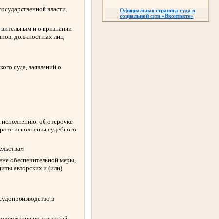
государственной власти,
Официальная страница суда в
социальной сети
«
Вконтакте
»
твительным и о признании
ганов, должностных лиц
ого суда, заявлений о
к исполнению, об отсрочке
ороте исполнения судебного
ельствам
амене обеспечительной меры,
иты авторских и (или)
 судопроизводство в
содержания под стражей,