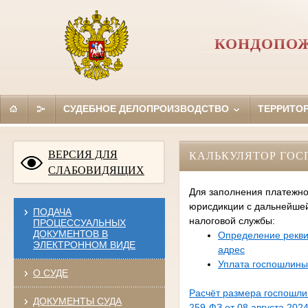
КОНДОПОЖ
СУДЕБНОЕ ДЕЛОПРОИЗВОДСТВО
ТЕРРИТО
ВЕРСИЯ ДЛЯ
КАЛЬКУЛЯТОР ГО
СЛАБОВИДЯЩИХ
Для заполнения платежно
юрисдикции с дальнейше
ПОДАЧА
налоговой службы:
ПРОЦЕССУАЛЬНЫХ
ДОКУМЕНТОВ В
Определение рекви
ЭЛЕКТРОННОМ ВИДЕ
адрес
Уплата госпошлины
О СУДЕ
Расчёт размера госпошл
ДОКУМЕНТЫ СУДА
259-ФЗ от 08 августа 2024