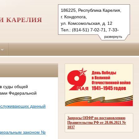
186225, Республика Карелия,
г. Кондопога,
И КАРЕЛИЯ
ул. Комсомольская, д. 12
Тел.: (814-51) 7-02-71, 7-33-
72 (факс)
развернуть
kondopozhsky.kar@sudrf.ru
 в суды общей
сами Федеральной
обслуживающих данный
Запросы ОПФР по постановлению
Правительства РФ от 28.06.2021 №
1037
едеральным законом №