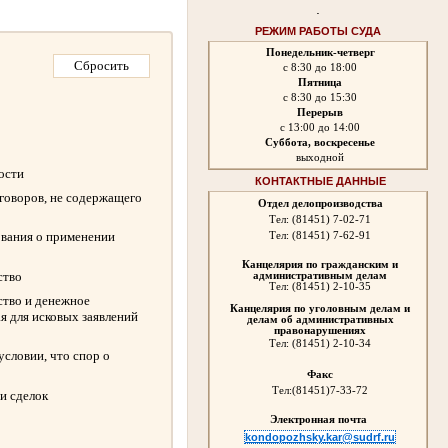
.
РЕЖИМ РАБОТЫ СУДА
Понедельник-четверг
с 8:30 до 18:00
Пятница
с 8:30 до 15:30
Перерыв
с 13:00 до 14:00
Суббота, воскресенье
выходной
ности
КОНТАКТНЫЕ ДАННЫЕ
оговоров, не содержащего
Отдел делопроизводства
Тел: (81451) 7-02-71
ования о применении
Тел: (81451) 7-62-91
Канцелярия по гражданским и
ство
административным делам
Тел: (81451) 2-10-35
ство и денежное
Канцелярия по уголовным делам и
я для исковых заявлений
делам об административных
правонарушениях
Тел:
(81451) 2-10-34
словии, что спор о
Факс
Тел:
(81451)7-33-72
и сделок
Электронная почта
kondopozhsky.kar@sudrf.ru