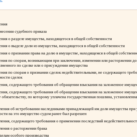
ления
ынесении судебного приказа
ления о разделе имущества, находящегося в общей собственности
ления о выделе доли из имущества, находящегося в общей собственности
ления о признании права на долю в имуществе, находящемся в общей собствен
ления по спорам, возникающим при заключении, изменении или расторжении д
олненного по сделке или о присуждении имущества
ления по спорам о признании сделок недействительными, не содержащего треб
ности сделок
ления, содержащего требования об обращении взыскания на заложенное имуще
ления, содержащего требования об обращении взыскания на заложенное имуще
 обязательству, по которому уплачена государственная пошлина, установленна
вления об истребовании наследниками принадлежащей им доли имущества при у
ости на это имущество судом ранее был разрешен
вления, содержащего требования о применении последствий недействительност
вления о расторжении брака
 делам особого производства