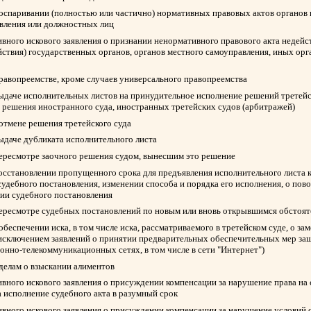
 оспаривании (полностью или частично) нормативных правовых актов органов 
авления или должностных лиц
вного искового заявления о признании ненормативного правового акта недейс
йствия) государственных органов, органов местного самоуправления, иных ор
правопреемстве, кроме случаев универсального правопреемства
выдаче исполнительных листов на принудительное исполнение решений третейск
 решения иностранного суда, иностранных третейских судов (арбитражей)
 отмене решения третейского суда
выдаче дубликата исполнительного листа
пересмотре заочного решения судом, вынесшим это решение
восстановлении пропущенного срока для предъявления исполнительного листа 
судебного постановления, изменении способа и порядка его исполнения, о пов
нии судебного постановления
пересмотре судебных постановлений по новым или вновь открывшимся обстоят
обеспечении иска, в том числе иска, рассматриваемого в третейском суде, о з
 исключением заявлений о принятии предварительных обеспечительных мер защ
нно-телекоммуникационных сетях, в том числе в сети "Интернет")
 делам о взыскании алиментов
вного искового заявления о присуждении компенсации за нарушение права на
а исполнение судебного акта в разумный срок
вного искового заявления о присуждении компенсации за нарушение условий 