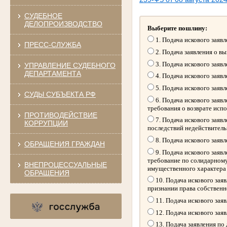
СУДЕБНОЕ
ДЕЛОПРОИЗВОДСТВО
Выберите пошлину:
1. Подача искового заяв
ПРЕСС-СЛУЖБА
2. Подача заявления о в
3. Подача искового заяв
УПРАВЛЕНИЕ СУДЕБНОГО
ДЕПАРТАМЕНТА
4. Подача искового заяв
5. Подача искового заяв
СУДЫ СУБЪЕКТА РФ
6. Подача искового заяв
требования о возврате исп
ПРОТИВОДЕЙСТВИЕ
7. Подача искового заяв
КОРРУПЦИИ
последствий недействитель
8. Подача искового заяв
ОБРАЩЕНИЯ ГРАЖДАН
9. Подача искового заяв
требование по солидарному
ВНЕПРОЦЕССУАЛЬНЫЕ
имущественного характера
ОБРАЩЕНИЯ
10. Подача искового зая
признании права собственн
11. Подача искового зая
12. Подача искового зая
13. Подача заявления по