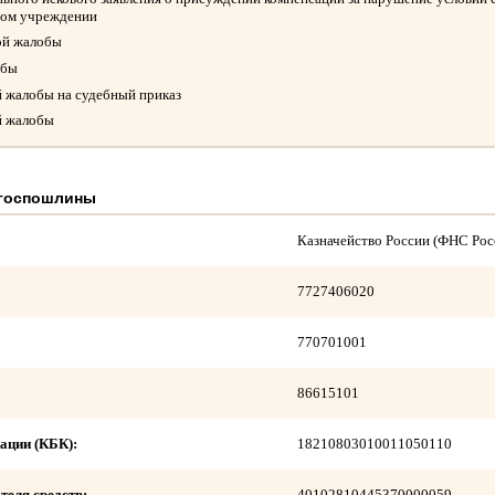
ном учреждении
ой жалобы
обы
й жалобы на судебный приказ
й жалобы
 госпошлины
Казначейство России (ФНС Рос
7727406020
770701001
86615101
ации (КБК):
18210803010011050110
теля средств:
40102810445370000059