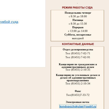
.
РЕЖИМ РАБОТЫ СУДА
Понедельник-четверг
с 8:30 до 18:00
Пятница
лужбой суда
с 8:30 до 15:30
Перерыв
с 13:00 до 14:00
Суббота, воскресенье
выходной
КОНТАКТНЫЕ ДАННЫЕ
Отдел делопроизводства
Тел: (81451) 7-02-71
Тел: (81451) 7-62-91
Канцелярия по гражданским и
административным делам
Тел: (81451) 2-10-35
Канцелярия по уголовным делам и
делам об административных
правонарушениях
Тел:
(81451) 2-10-34
Факс
Тел:
(81451)7-33-72
Электронная почта
kondopozhsky.kar@sudrf.ru