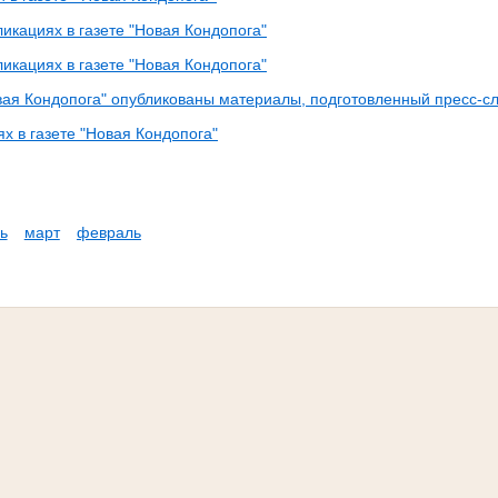
икациях в газете "Новая Кондопога"
икациях в газете "Новая Кондопога"
овая Кондопога" опубликованы материалы, подготовленный пресс-с
х в газете "Новая Кондопога"
ь
март
февраль