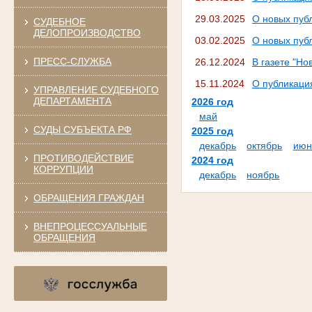
29.03.2025
О новых публ
СУДЕБНОЕ
ДЕЛОПРОИЗВОДСТВО
03.02.2025
О новых публ
ПРЕСС-СЛУЖБА
26.12.2024
В газете "Н
15.11.2024
О публикация
УПРАВЛЕНИЕ СУДЕБНОГО
ДЕПАРТАМЕНТА
2026 год
май
СУДЫ СУБЪЕКТА РФ
2025 год
декабрь
октябрь
июн
ПРОТИВОДЕЙСТВИЕ
2024 год
КОРРУПЦИИ
декабрь
ноябрь
ОБРАЩЕНИЯ ГРАЖДАН
ВНЕПРОЦЕССУАЛЬНЫЕ
ОБРАЩЕНИЯ